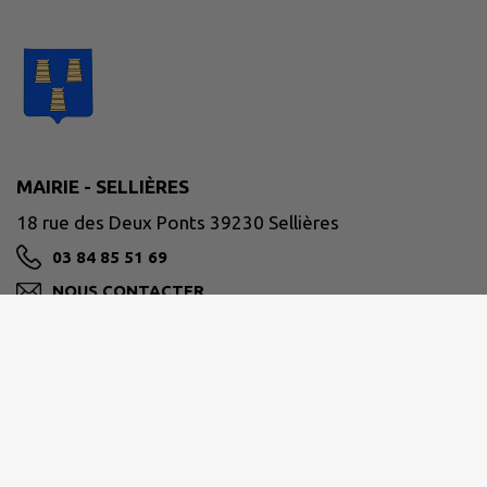
MAIRIE - SELLIÈRES
18 rue des Deux Ponts 39230 Sellières
03 84 85 51 69
NOUS CONTACTER
M'Y RENDRE
www.sellieres.fr