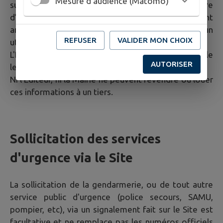
Mesure d'audience (Matomo)
sur son utilisation (nombre de vues, nombre
d’utilisateurs, ...). Ces données statistiques sont
anonymisées et ne permettent pas d'identifier un
REFUSER
VALIDER MON CHOIX
utilisateur en particulier.
L'Éditeur communique ces données à la Mairie si elle
AUTORISER
le souhaite.
Ni l'Éditeur, ni la Mairie ne peuvent revendre ou louer
ces informations à un tiers.
Sollicitation des services
d'urgence via le Site
La sollicitation de la gendarmerie, ou de tout autre
service public d'urgence (police secours, SAMU,
pompier, etc), via un signalement fait sur le Site est
facultative et ne remplace pas les numéros officiels