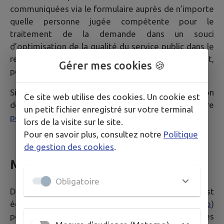
communiquées via le formulaire auprès de n’importe
quelle personne jugée compétente pour le
traitement de la demande dans un souci
d’optimisation de la qualité du service public dans le
respect des dispositions légales qui les concernent,
Gérer mes cookies 🍪
personne qui peut être externe à ces collectivités.
Si vous souhaitez plus d'informations sur la gestion
Ce site web utilise des cookies. Un cookie est
de vos données personnelles, consultez notre
un petit fichier enregistré sur votre terminal
politique de confidentialité
.
lors de la visite sur le site.
Pour en savoir plus, consultez notre
Politique
de gestion des cookies
.
Mesure d'audience
Obligatoire
Dans le but de mesurer l'audience du Site, celui-ci est
équipé d'un système de traceurs (
Matomo
)
permettant de collecter des données statistiques