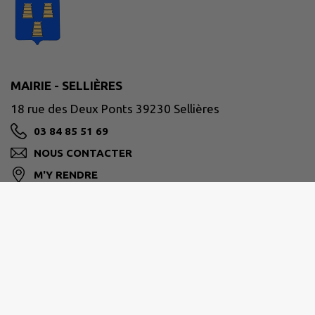
MAIRIE - SELLIÈRES
18 rue des Deux Ponts 39230 Sellières
03 84 85 51 69
NOUS CONTACTER
M'Y RENDRE
www.sellieres.fr