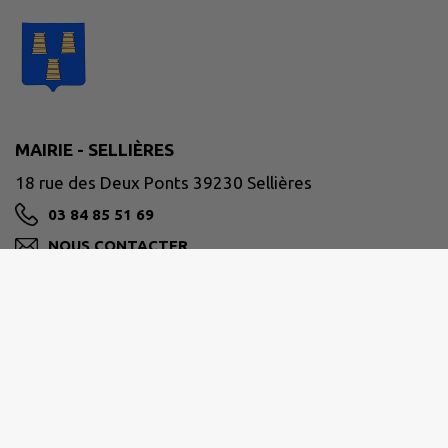
MAIRIE - SELLIÈRES
18 rue des Deux Ponts 39230 Sellières
03 84 85 51 69
NOUS CONTACTER
M'Y RENDRE
www.sellieres.fr