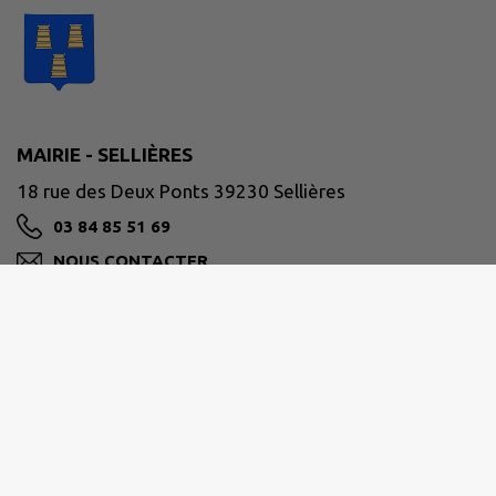
MAIRIE - SELLIÈRES
18 rue des Deux Ponts 39230 Sellières
03 84 85 51 69
NOUS CONTACTER
M'Y RENDRE
www.sellieres.fr