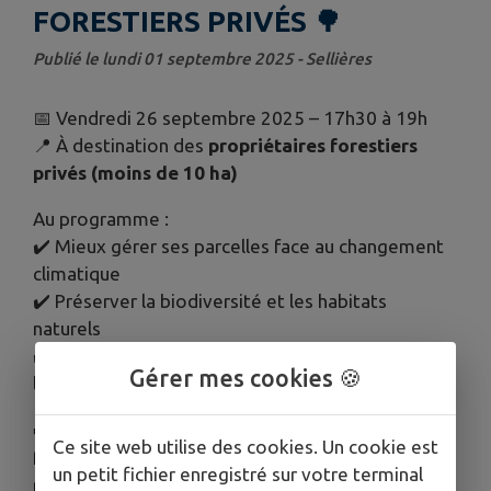
FORESTIERS PRIVÉS 🌳
Publié le lundi 01 septembre 2025 - Sellières
📅 Vendredi 26 septembre 2025 – 17h30 à 19h
📍 À destination des
propriétaires forestiers
privés (moins de 10 ha)
Au programme :
✔️ Mieux gérer ses parcelles face au changement
climatique
✔️ Préserver la biodiversité et les habitats
naturels
✔️ Accompagnement possible par
l’ADEFOR 39
et
Gérer mes cookies 🍪
le
CPIE Bresse du Jura
➡️ Une rencontre pour valoriser durablement vos
Ce site web utilise des cookies. Un cookie est
forêts, en conciliant production et respect de la
un petit fichier enregistré sur votre terminal
nature.