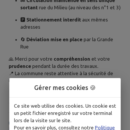
🚗
Circulation maintenue en sens unique
sortant
rue du Milieu (au niveau des n°1 et 3)
🅿️
Stationnement interdit
aux mêmes
adresses
🔄
Déviation mise en place
par la Grande
Rue
🙏 Merci pour votre
compréhension
et votre
prudence
pendant la durée des travaux.
📍 La commune reste attentive à la sécurité de
tous.
Gérer mes cookies 🍪
Publié par Mairie de Sellières
Ce site web utilise des cookies. Un cookie est
un petit fichier enregistré sur votre terminal
lors de la visite sur le site.
PLUS D'INFORMATIONS
Pour en savoir plus, consultez notre
Politique
https://www.sellieres.fr/contact