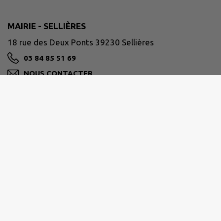
MAIRIE - SELLIÈRES
18 rue des Deux Ponts 39230 Sellières
03 84 85 51 69
NOUS CONTACTER
M'Y RENDRE
www.sellieres.fr