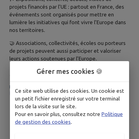
projets financés par l’UE : partout en France, des
événements sont organisés pour mettre en
lumière les initiatives qui font vivre l’Europe dans
nos territoires.
🤝 Associations, collectivités, écoles ou porteurs
de projets peuvent aussi participer et valoriser
leurs actions soutenues par l’Europe.
Gérer mes cookies 🍪
PLUS D'INFORMATIONS
Ce site web utilise des cookies. Un cookie est
https://www.europe-en-france.gouv.fr/fr/joli-mois-europe
un petit fichier enregistré sur votre terminal
lors de la visite sur le site.
Pour en savoir plus, consultez notre
Politique
de gestion des cookies
.