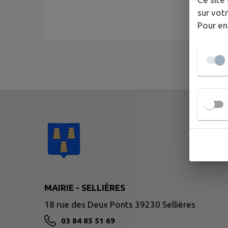
sur votr
Pour en
MAIRIE - SELLIÈRES
18 rue des Deux Ponts 39230 Sellières
03 84 85 51 69