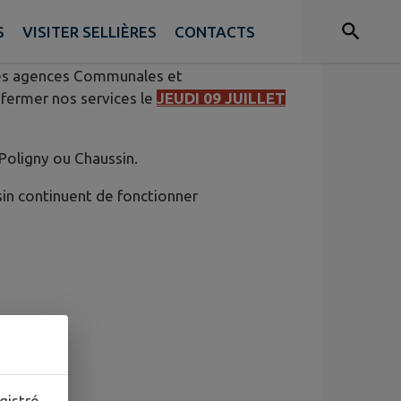
S
VISITER SELLIÈRES
CONTACTS
 les agences Communales et
fermer nos services le
JEUDI 09 JUILLET
Poligny ou Chaussin.
sin continuent de fonctionner
gistré