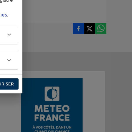
kies
.
ORISER