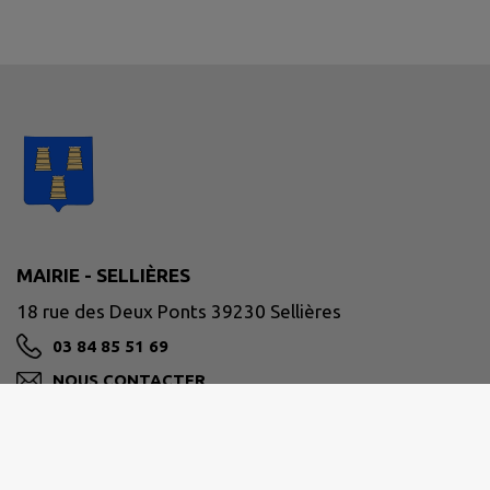
MAIRIE - SELLIÈRES
18 rue des Deux Ponts 39230 Sellières
03 84 85 51 69
NOUS CONTACTER
M'Y RENDRE
www.sellieres.fr