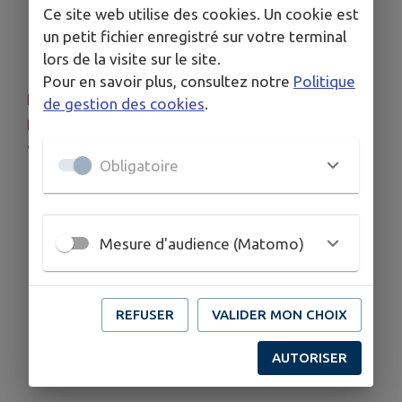
Ce site web utilise des cookies. Un cookie est
En journée de jeudi, les températures
un petit fichier enregistré sur votre terminal
maximales sont comprises entre 34 et 36°C
lors de la visite sur le site.
en plaine, 32 à 34°C sur les plateaux.
Pour en savoir plus, consultez notre
Politique
L'épisode caniculaire se poursuit très
de gestion des cookies
.
probablement jusqu'en fin de semaine, voire
au-delà.
Obligatoire
Mesure d'audience (Matomo)
REFUSER
VALIDER MON CHOIX
AUTORISER