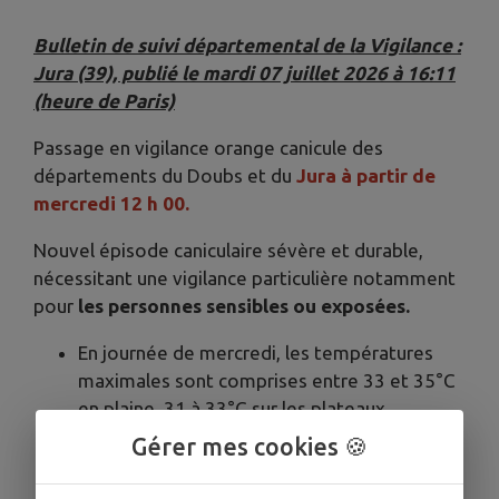
Bulletin de suivi départemental de la Vigilance :
Jura (39), publié le mardi 07 juillet 2026 à 16:11
(heure de Paris)
Passage en vigilance orange canicule des
départements du Doubs et du
Jura à partir de
mercredi 12 h 00.
Nouvel épisode caniculaire sévère et durable,
nécessitant une vigilance particulière notamment
pour
les personnes sensibles ou exposées.
En journée de mercredi, les températures
maximales sont comprises entre 33 et 35°C
en plaine, 31 à 33°C sur les plateaux.
Dans la nuit de mercredi à jeudi, les
Gérer mes cookies 🍪
températures redescendent entre 15 et
20°C en plaine, 12 à 18°C sur les plateaux.