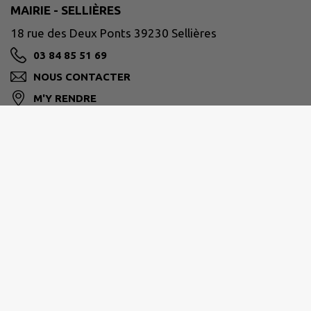
MAIRIE - SELLIÈRES
18 rue des Deux Ponts 39230 Sellières
03 84 85 51 69
NOUS CONTACTER
M'Y RENDRE
www.sellieres.fr
BRESSE HAUTE SEILLE