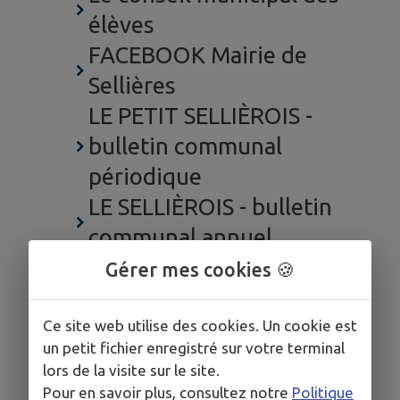
élèves
FACEBOOK Mairie de
Sellières
LE PETIT SELLIÈROIS -
bulletin communal
périodique
LE SELLIÈROIS - bulletin
communal annuel
Plan Communal de
Gérer mes cookies 🍪
Sauvegarde (PCS)
Infos à la Une
Ce site web utilise des cookies. Un cookie est
un petit fichier enregistré sur votre terminal
La fibre est là !
lors de la visite sur le site.
Une Mutuelle
Pour en savoir plus, consultez notre
Politique