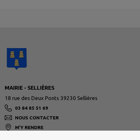
MAIRIE - SELLIÈRES
18 rue des Deux Ponts 39230 Sellières
03 84 85 51 69
NOUS CONTACTER
M'Y RENDRE
www.sellieres.fr